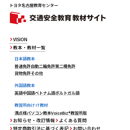
トヨタ名古屋教育センター
VISION
教本・教材一覧
日本語教本
普通免許
自動二輪免許
第二種免許
貨物免許
その他
外国語教本
英語
中国語
ベトナム語
ポルトガル語
教習所向け IT教材
満点様
パソコン教本
VoiceBiz®教習所版
お知らせ・改訂情報
よくある質問
特定商取引法に基づく表記
お問い合わせ